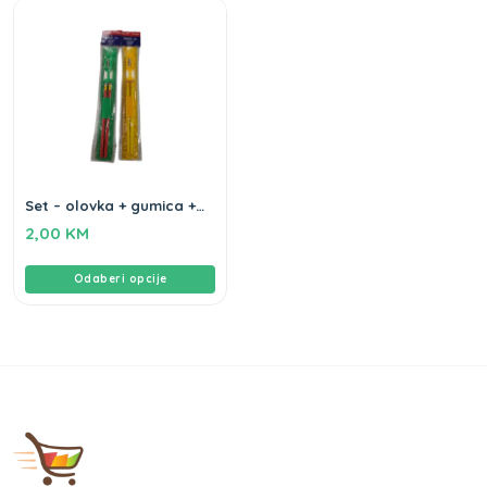
Set – olovka + gumica +
siljalo
2,00
KM
Odaberi opcije