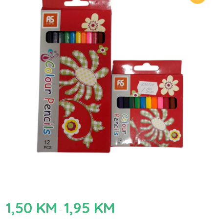
1,50
KM
1,95
KM
–