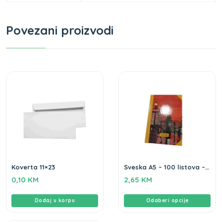
Povezani proizvodi
Koverta 11×23
Sveska A5 – 100 listova –
debele korice
0,10
KM
2,65
KM
Dodaj u korpu
Odaberi opcije