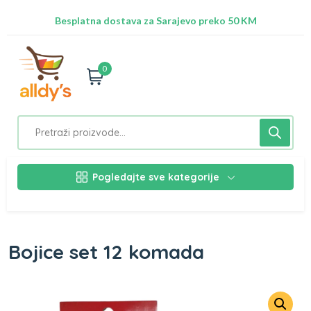
Radimo na ažuriranju proizvoda!
Besplatna dostava za Sarajevo preko 50 KM
Nalazimo se na adresi Stupska 21b, Ilidža 71210
0
Pogledajte sve kategorije
Bojice set 12 komada