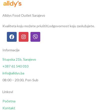
Alldys Food Outlet Sarajevo
Kvaliteta koju možete priuštiti,
odgovornost koju zaslužujete.
Informacije
Stupska 21b, Sarajevo
+387 61 540 010
info@alldys.ba
08:00 – 20:00, Pon-Sub
Linkovi
Početna
Kontakt