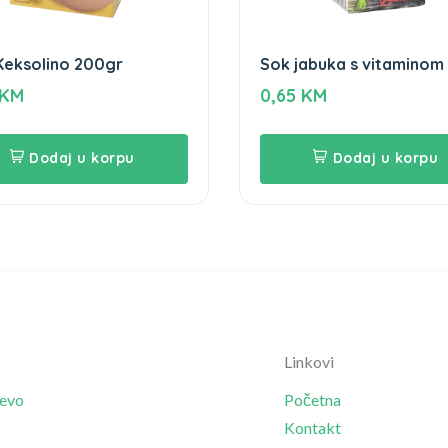
Keksolino 200gr
Sok jabuka s vitaminom
Nektar + kalcij Vindi 0,2
KM
0,65
KM
Dodaj u korpu
Dodaj u korpu
Linkovi
jevo
Početna
Kontakt