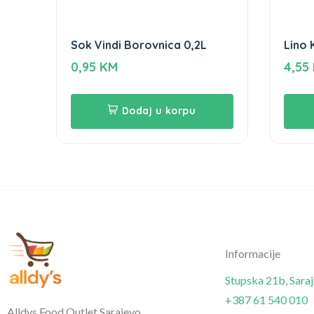
Sok Vindi Borovnica 0,2L
Lino 
0,95
KM
4,55
Dodaj u korpu
Informacije
Stupska 21b, Sara
+387 61 540 010
Alldys Food Outlet Sarajevo