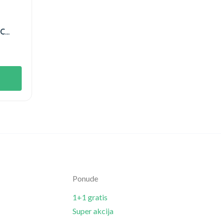
 C
L
Ponude
1+1 gratis
Super akcija