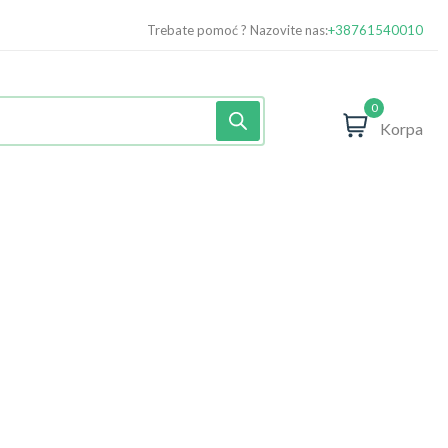
Trebate pomoć ? Nazovite nas:
+38761540010
0
Korpa