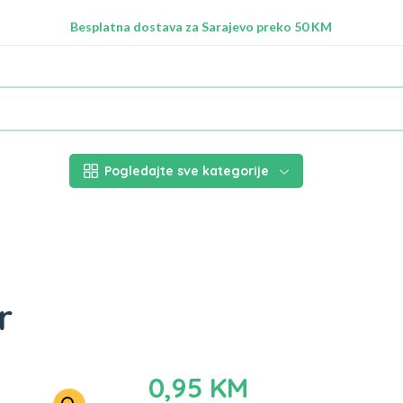
Radimo na ažuriranju proizvoda!
Besplatna dostava za Sarajevo preko 50 KM
Nalazimo se na adresi Stupska 21b, Ilidža 71210
Pogledajte sve kategorije
r
0,95
KM