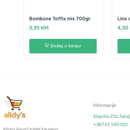
Bombone Toffix mix 700gr
Lino 
5,95
KM
4,50
Dodaj u korpu
Informacije
Stupska 21b, Sara
+387 61 540 010
Alldys Food Outlet Sarajevo