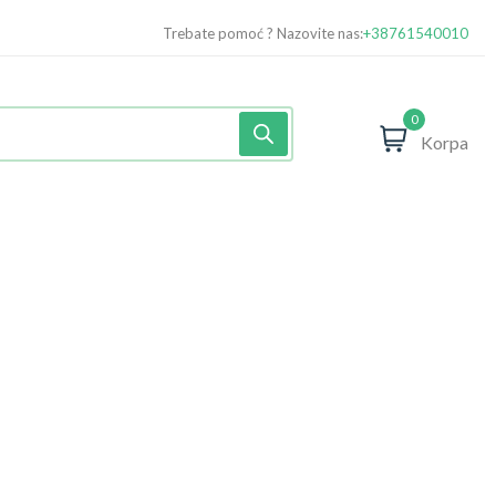
Trebate pomoć ? Nazovite nas:
+38761540010
0
Korpa