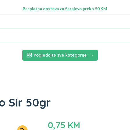
Radimo na ažuriranju proizvoda!
Besplatna dostava za Sarajevo preko 50 KM
Nalazimo se na adresi Stupska 21b, Ilidža 71210
Pogledajte sve kategorije
o Sir 50gr
0,75
KM