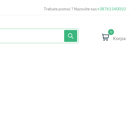
Trebate pomoć ? Nazovite nas:
+38761540010
0
Korpa