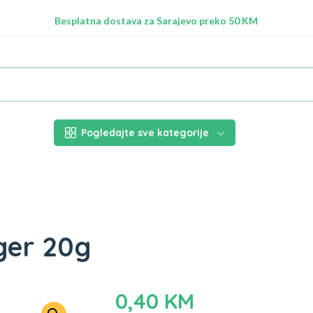
Radimo na ažuriranju proizvoda!
Besplatna dostava za Sarajevo preko 50 KM
Nalazimo se na adresi Stupska 21b, Ilidža 71210
Pogledajte sve kategorije
ger 20g
0,40
KM