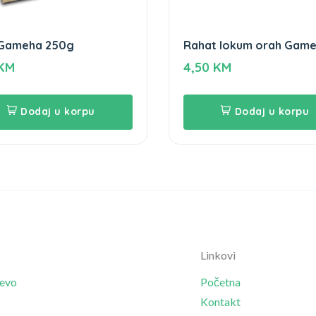
 Gameha 250g
Rahat lokum orah Gam
500g
KM
4,50
KM
Dodaj u korpu
Dodaj u korpu
Linkovi
jevo
Početna
Kontakt