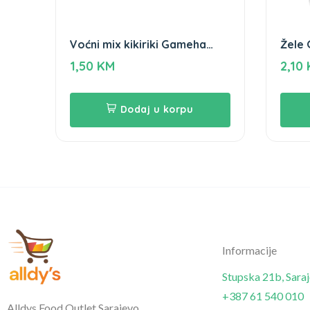
Voćni mix kikiriki Gameha
Žele
80g
1,50
KM
2,10
Dodaj u korpu
Informacije
Stupska 21b, Sara
+387 61 540 010
Alldys Food Outlet Sarajevo