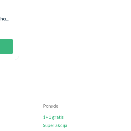
eha
Ponude
1+1 gratis
Super akcija