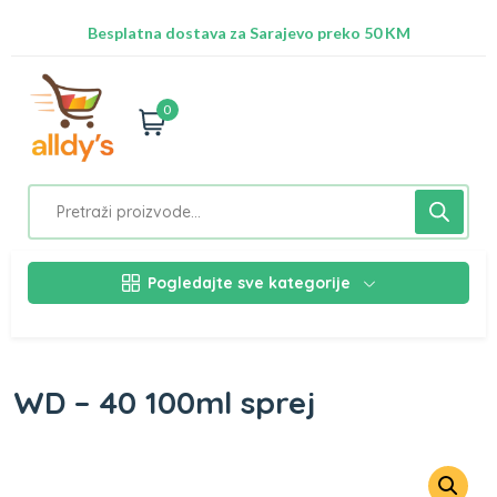
Radimo na ažuriranju proizvoda!
Besplatna dostava za Sarajevo preko 50 KM
Nalazimo se na adresi Stupska 21b, Ilidža 71210
0
Pogledajte sve kategorije
WD – 40 100ml sprej