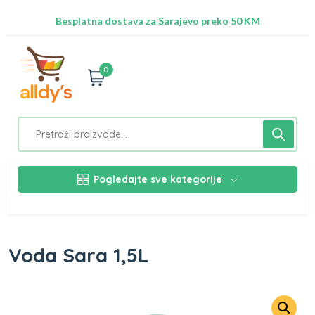
Radimo na ažuriranju proizvoda!
Besplatna dostava za Sarajevo preko 50 KM
Nalazimo se na adresi Stupska 21b, Ilidža 71210
0
Pogledajte sve kategorije
Voda Sara 1,5L