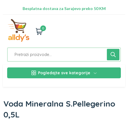
Radimo na ažuriranju proizvoda!
Besplatna dostava za Sarajevo preko 50 KM
Nalazimo se na adresi Stupska 21b, Ilidža 71210
0
Pogledajte sve kategorije
Voda Mineralna S.Pellegerino
0,5L