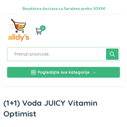
Radimo na ažuriranju proizvoda!
Besplatna dostava za Sarajevo preko 50 KM
Nalazimo se na adresi Stupska 21b, Ilidža 71210
0
Pogledajte sve kategorije
(1+1) Voda JUICY Vitamin
Optimist