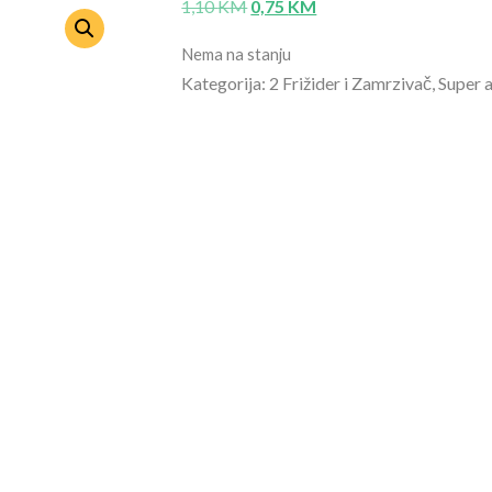
1,10
KM
0,75
KM
Nema na stanju
Kategorija: 2 Frižider i Zamrzivač, Super 