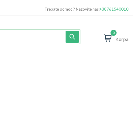
Trebate pomoć ? Nazovite nas:
+38761540010
0
Korpa