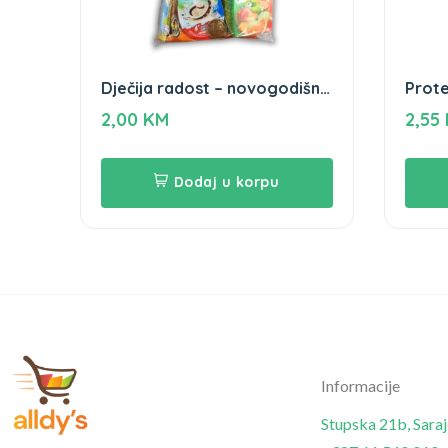
Dječija radost – novogodišnji
Prote
paketić
Zbre
2,00
KM
2,55
Dodaj u korpu
Informacije
Stupska 21b, Sara