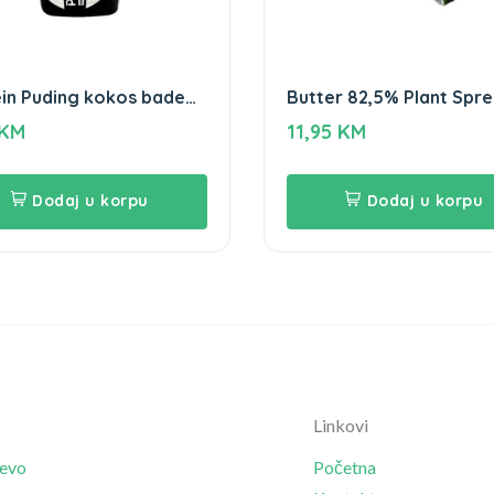
in Puding kokos badem
Butter 82,5% Plant Spre
gov 180g
– 1kg
KM
11,95
KM
Dodaj u korpu
Dodaj u korpu
Linkovi
jevo
Početna