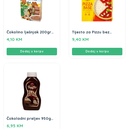
Čokolino lješnjak 200gr
Tijesto za Pizzu bez
Lino Podravka
glutena 300g Schar
4,10
KM
9,40
KM
Dodaj u korpu
Dodaj u korpu
Čokoladni preljev 950g
Vitaminka
6,95
KM