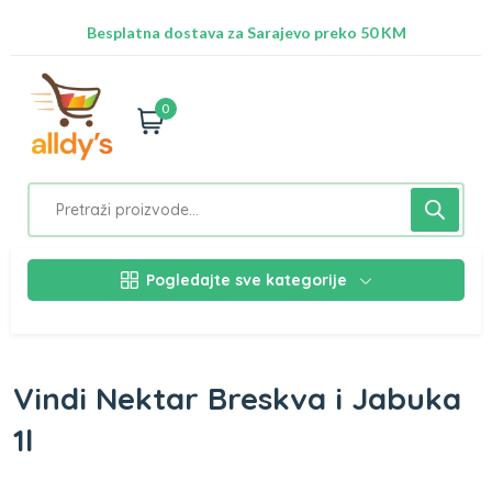
Radimo na ažuriranju proizvoda!
Besplatna dostava za Sarajevo preko 50 KM
Nalazimo se na adresi Stupska 21b, Ilidža 71210
0
Pogledajte sve kategorije
Vindi Nektar Breskva i Jabuka
1l