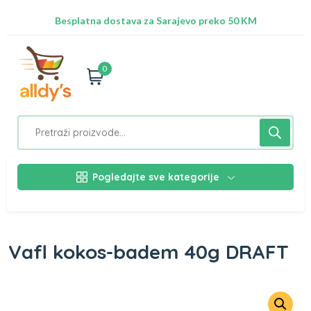
Radimo na ažuriranju proizvoda!
Besplatna dostava za Sarajevo preko 50 KM
Nalazimo se na adresi Stupska 21b, Ilidža 71210
0
Pogledajte sve kategorije
Vafl kokos-badem 40g DRAFT