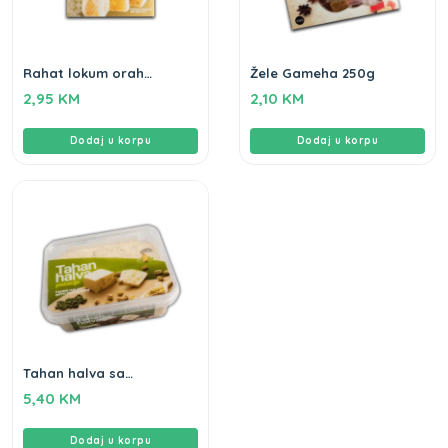
Rahat lokum orah
Žele Gameha 250g
Gameha 250g
2,95
KM
2,10
KM
Dodaj u korpu
Dodaj u korpu
Tahan halva sa
pistacijama Gameha
5,40
KM
250g
Dodaj u korpu