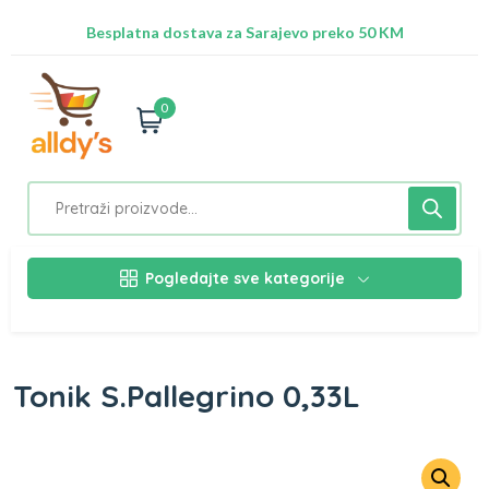
Radimo na ažuriranju proizvoda!
Besplatna dostava za Sarajevo preko 50 KM
Nalazimo se na adresi Stupska 21b, Ilidža 71210
0
Pogledajte sve kategorije
Tonik S.Pallegrino 0,33L