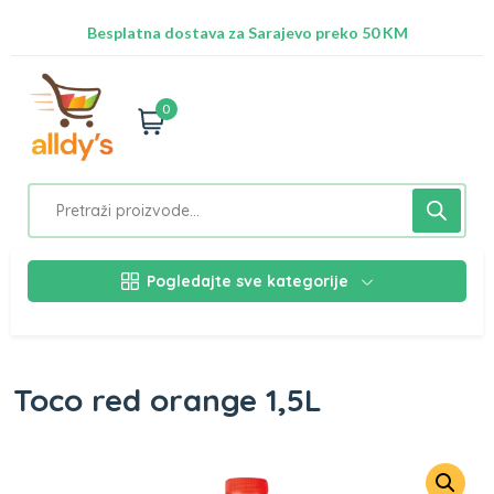
Radimo na ažuriranju proizvoda!
Besplatna dostava za Sarajevo preko 50 KM
Nalazimo se na adresi Stupska 21b, Ilidža 71210
0
Pogledajte sve kategorije
Toco red orange 1,5L