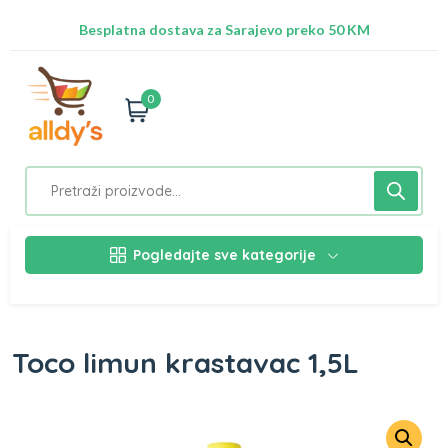
Radimo na ažuriranju proizvoda!
Besplatna dostava za Sarajevo preko 50 KM
Nalazimo se na adresi Stupska 21b, Ilidža 71210
0
Pogledajte sve kategorije
Toco limun krastavac 1,5L