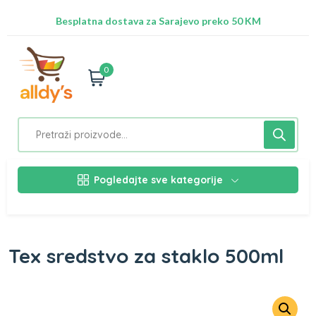
Radimo na ažuriranju proizvoda!
Besplatna dostava za Sarajevo preko 50 KM
Nalazimo se na adresi Stupska 21b, Ilidža 71210
0
Pogledajte sve kategorije
Tex sredstvo za staklo 500ml