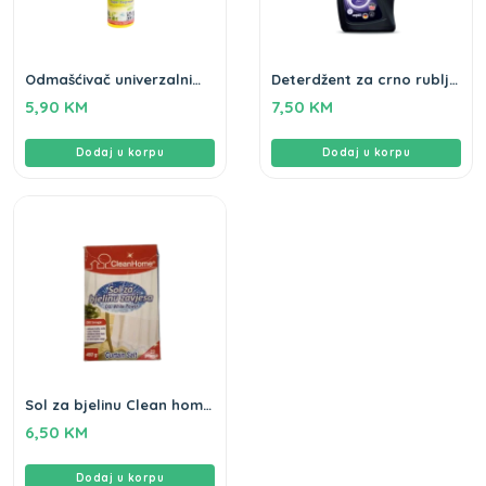
Odmašćivač univerzalni
Deterdžent za crno rublje
Diplo 750ml
Flo 2L
5,90
KM
7,50
KM
Dodaj u korpu
Dodaj u korpu
Sol za bjelinu Clean home
460gr
6,50
KM
Dodaj u korpu