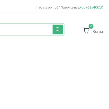
Trebate pomoć ? Nazovite nas:
+38761540010
0
Korpa