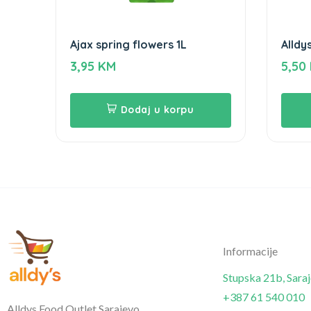
Ajax spring flowers 1L
Alldys
3,95
KM
5,50
Dodaj u korpu
Informacije
Stupska 21b, Sara
+387 61 540 010
Alldys Food Outlet Sarajevo