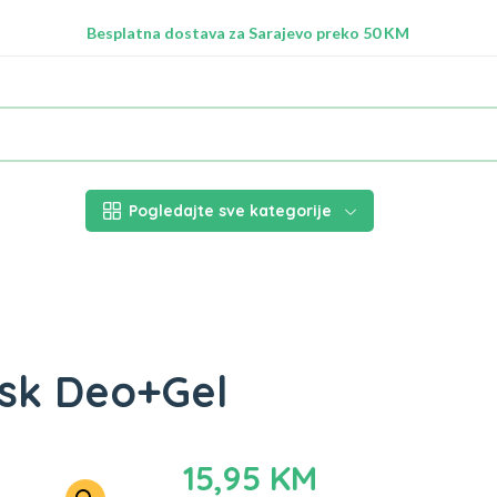
Radimo na ažuriranju proizvoda!
Besplatna dostava za Sarajevo preko 50 KM
Nalazimo se na adresi Stupska 21b, Ilidža 71210
Pogledajte sve kategorije
usk Deo+Gel
15,95
KM