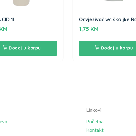
 CID 1L
Osvježivač wc školjke B
Clean home
KM
1,75
KM
Dodaj u korpu
Dodaj u korpu
Linkovi
jevo
Početna
Kontakt