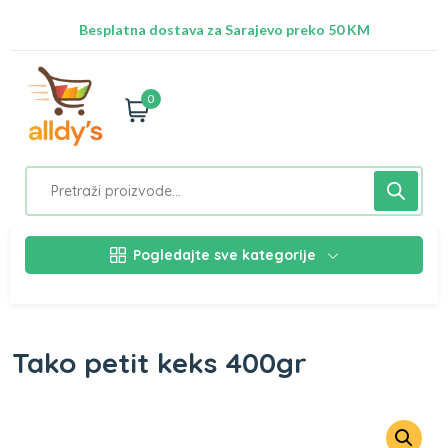
Radimo na ažuriranju proizvoda!
Besplatna dostava za Sarajevo preko 50 KM
Nalazimo se na adresi Stupska 21b, Ilidža 71210
0
Pogledajte sve kategorije
Tako petit keks 400gr