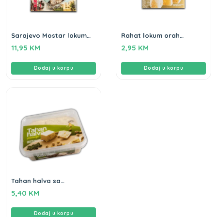
Sarajevo Mostar lokum
Rahat lokum orah
Gameha 570g
Gameha 250g
11,95
KM
2,95
KM
Dodaj u korpu
Dodaj u korpu
Tahan halva sa
pistacijama Gameha
5,40
KM
250g
Dodaj u korpu