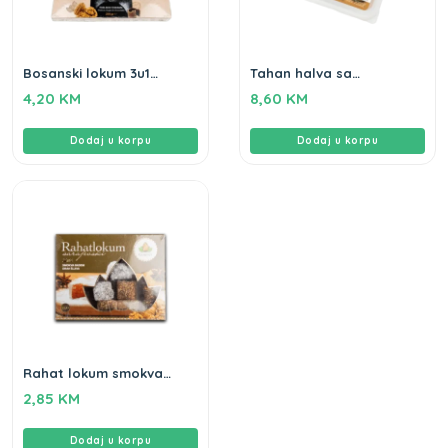
Bosanski lokum 3u1
Tahan halva sa
Gameha 250gr
pistacijama Gameha
4,20
KM
8,60
KM
400g
Dodaj u korpu
Dodaj u korpu
Rahat lokum smokva
šljiva Gameha 250g
2,85
KM
Dodaj u korpu