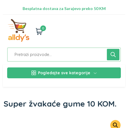
Radimo na ažuriranju proizvoda!
Besplatna dostava za Sarajevo preko 50 KM
Nalazimo se na adresi Stupska 21b, Ilidža 71210
0
Pogledajte sve kategorije
Super žvakaće gume 10 KOM.