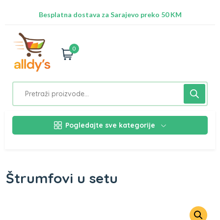
Radimo na ažuriranju proizvoda!
Besplatna dostava za Sarajevo preko 50 KM
Nalazimo se na adresi Stupska 21b, Ilidža 71210
0
Pogledajte sve kategorije
Štrumfovi u setu