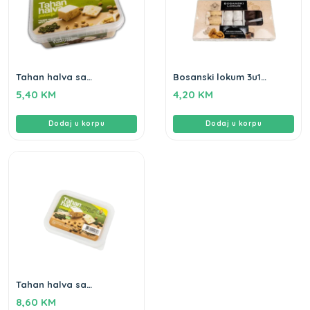
Tahan halva sa
Bosanski lokum 3u1
pistacijama Gameha
Gameha 250gr
5,40
KM
4,20
KM
250g
Dodaj u korpu
Dodaj u korpu
Tahan halva sa
pistacijama Gameha
8,60
KM
400g