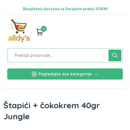
Radimo na ažuriranju proizvoda!
Besplatna dostava za Sarajevo preko 50 KM
Nalazimo se na adresi Stupska 21b, Ilidža 71210
0
Pogledajte sve kategorije
Štapići + čokokrem 40gr
Jungle