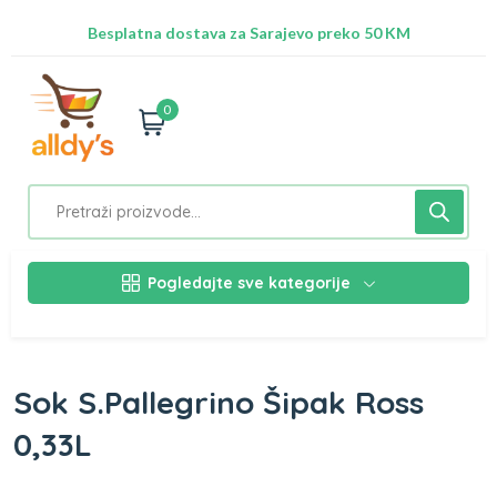
Radimo na ažuriranju proizvoda!
Besplatna dostava za Sarajevo preko 50 KM
Nalazimo se na adresi Stupska 21b, Ilidža 71210
0
Pogledajte sve kategorije
Sok S.Pallegrino Šipak Ross
0,33L