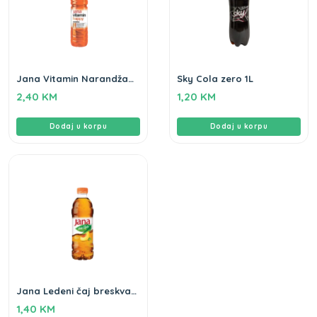
Jana Vitamin Narandža
Sky Cola zero 1L
happy 1,5L
2,40
KM
1,20
KM
Dodaj u korpu
Dodaj u korpu
Jana Ledeni čaj breskva
0,5L
1,40
KM