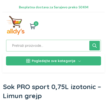
Radimo na ažuriranju proizvoda!
Besplatna dostava za Sarajevo preko 50 KM
Nalazimo se na adresi Stupska 21b, Ilidža 71210
0
Pogledajte sve kategorije
Sok PRO sport 0,75L izotonic –
Limun grejp