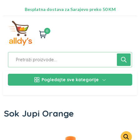
Radimo na ažuriranju proizvoda!
Besplatna dostava za Sarajevo preko 50 KM
Nalazimo se na adresi Stupska 21b, Ilidža 71210
0
Pogledajte sve kategorije
Sok Jupi Orange