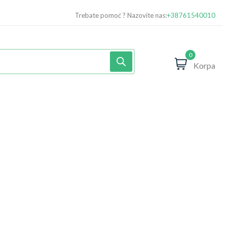
Trebate pomoć ? Nazovite nas:
+38761540010
0
Korpa