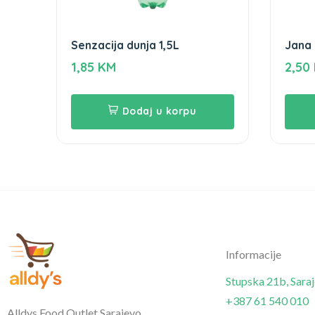
Senzacija dunja 1,5L
Jana 
1,85
KM
2,50
Dodaj u korpu
Informacije
Stupska 21b, Sara
+387 61 540 010
Alldys Food Outlet Sarajevo