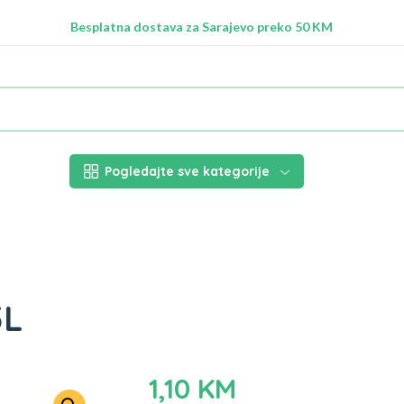
Radimo na ažuriranju proizvoda!
Besplatna dostava za Sarajevo preko 50 KM
Nalazimo se na adresi Stupska 21b, Ilidža 71210
Pogledajte sve kategorije
5L
1,10
KM