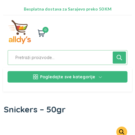
Radimo na ažuriranju proizvoda!
Besplatna dostava za Sarajevo preko 50 KM
Nalazimo se na adresi Stupska 21b, Ilidža 71210
0
Pogledajte sve kategorije
Snickers – 50gr