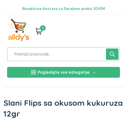
Radimo na ažuriranju proizvoda!
Besplatna dostava za Sarajevo preko 50 KM
Nalazimo se na adresi Stupska 21b, Ilidža 71210
0
Pogledajte sve kategorije
Slani Flips sa okusom kukuruza
12gr