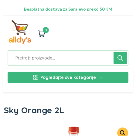
Radimo na ažuriranju proizvoda!
Besplatna dostava za Sarajevo preko 50 KM
Nalazimo se na adresi Stupska 21b, Ilidža 71210
0
Pogledajte sve kategorije
Sky Orange 2L