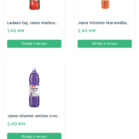
Ledeni čaj Jana malina
Jana Vitamin Narandža
hibiskus 0,5L
happy 1,5L
1,40
KM
2,40
KM
Dodaj u korpu
Dodaj u korpu
Jana vitamin antiox crni
ribiz 1,5L
2,40
KM
Dodaj u korpu