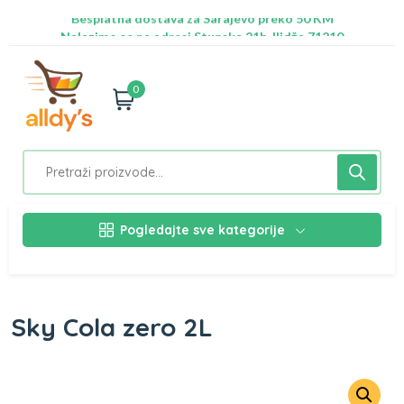
Besplatna dostava za Sarajevo preko 50 KM
Nalazimo se na adresi Stupska 21b, Ilidža 71210
0
Pogledajte sve kategorije
Sky Cola zero 2L