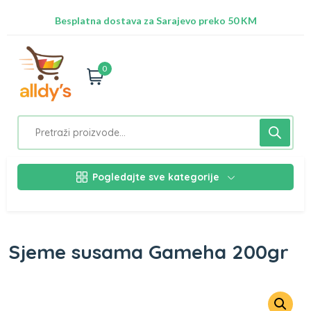
Radimo na ažuriranju proizvoda!
Besplatna dostava za Sarajevo preko 50 KM
Nalazimo se na adresi Stupska 21b, Ilidža 71210
0
Pogledajte sve kategorije
Sjeme susama Gameha 200gr