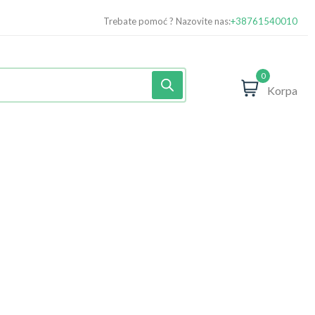
Trebate pomoć ? Nazovite nas:
+38761540010
0
Korpa