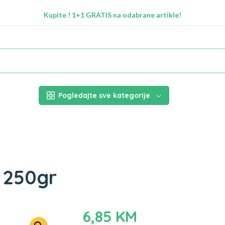
Kupite ! 1+1 GRATIS na odabrane artikle!
Radimo na ažuriranju proizvoda!
Besplatna dostava za Sarajevo preko 50 KM
Nalazimo se na adresi Stupska 21b, Ilidža 71210
Pogledajte sve kategorije
 250gr
6,85
KM