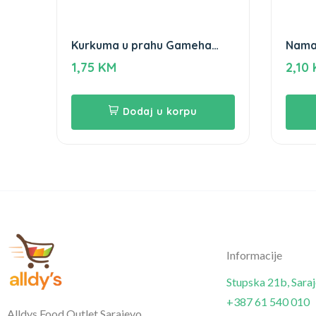
Kurkuma u prahu Gameha
Nama
100gr
100g
1,75
KM
2,10
Dodaj u korpu
Informacije
Stupska 21b, Sara
+387 61 540 010
Alldys Food Outlet Sarajevo