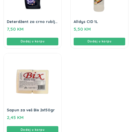
Deterdžent za crno rublje
Alldys CID 1L
Flo 2L
7,50
KM
5,50
KM
Dodaj u korpu
Dodaj u korpu
Sapun za veš Bix 2x150gr
2,45
KM
Dodaj u korpu