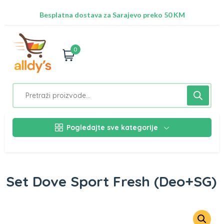
Radimo na ažuriranju proizvoda!
Besplatna dostava za Sarajevo preko 50 KM
Nalazimo se na adresi Stupska 21b, Ilidža 71210
0
Pogledajte sve kategorije
Set Dove Sport Fresh (Deo+SG)