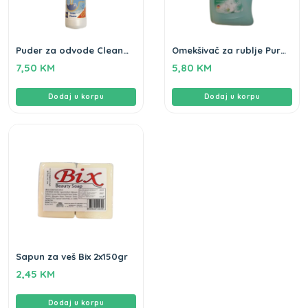
Puder za odvode Clean
Omekšivač za rublje Pure
Home 600gr
Nature Flo 2L
7,50
KM
5,80
KM
Dodaj u korpu
Dodaj u korpu
Sapun za veš Bix 2x150gr
2,45
KM
Dodaj u korpu