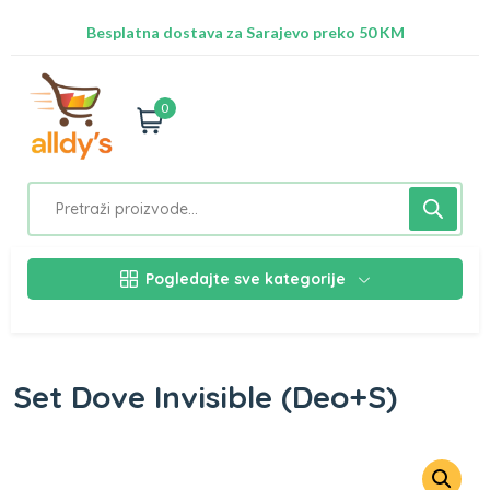
Radimo na ažuriranju proizvoda!
Besplatna dostava za Sarajevo preko 50 KM
Nalazimo se na adresi Stupska 21b, Ilidža 71210
0
Pogledajte sve kategorije
Set Dove Invisible (Deo+S)