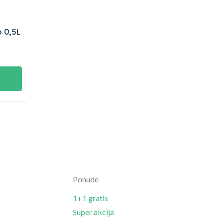
o 0,5L
Ponude
1+1 gratis
Super akcija