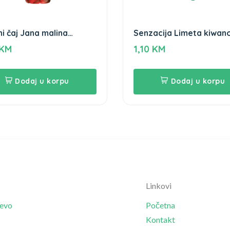
i čaj Jana malina
Senzacija Limeta kiwan
kus 0,5L
KM
1,10
KM
Dodaj u korpu
Dodaj u korpu
Linkovi
jevo
Početna
Kontakt