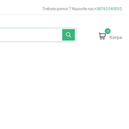
Trebate pomoć ? Nazovite nas:
+38761540010
0
Korpa