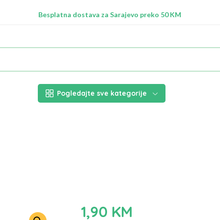
Radimo na ažuriranju proizvoda!
Besplatna dostava za Sarajevo preko 50 KM
Nalazimo se na adresi Stupska 21b, Ilidža 71210
Pogledajte sve kategorije
1,90
KM