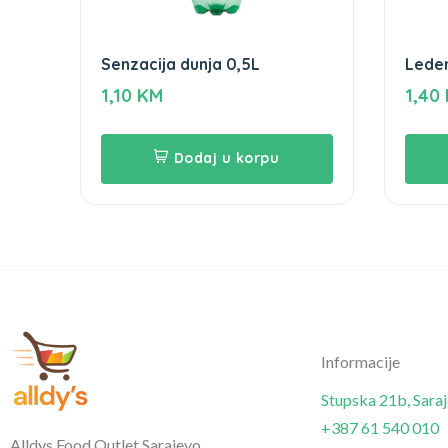
Senzacija dunja 0,5L
Leden
hibis
1,10
KM
1,40
Dodaj u korpu
Informacije
Stupska 21b, Sara
+387 61 540 010
Alldys Food Outlet Sarajevo