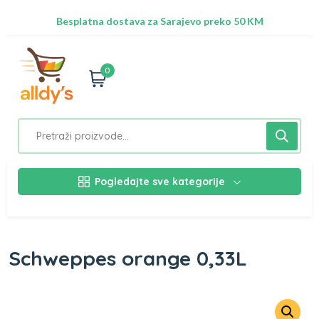
Radimo na ažuriranju proizvoda!
Besplatna dostava za Sarajevo preko 50 KM
Nalazimo se na adresi Stupska 21b, Ilidža 71210
0
Pogledajte sve kategorije
Schweppes orange 0,33L