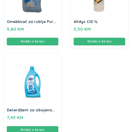
Omekšivač za rublje Pure
Alldys CID 1L
Breeze Flo 2L
5,80
KM
5,50
KM
Dodaj u korpu
Dodaj u korpu
Deterdžent za obojeno
rublje Flo 2L
7,45
KM
Dodaj u korpu