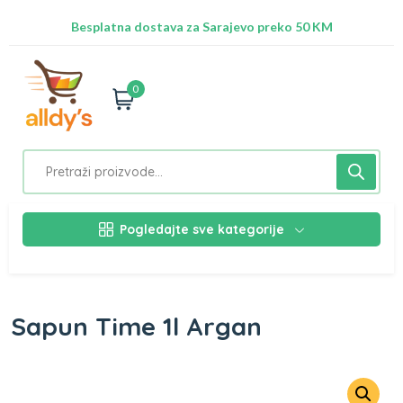
Radimo na ažuriranju proizvoda!
Besplatna dostava za Sarajevo preko 50 KM
Nalazimo se na adresi Stupska 21b, Ilidža 71210
0
Pogledajte sve kategorije
Sapun Time 1l Argan