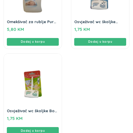
Omekšivač za rublje Pure
Osvježivač wc školjke
Sensitive Flo 2L
Ocean Clean home
5,80
KM
1,75
KM
Dodaj u korpu
Dodaj u korpu
Osvježivač wc školjke Bor
Clean home
1,75
KM
Dodaj u korpu