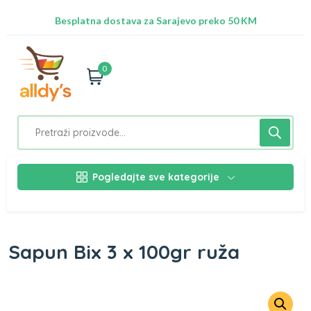
Radimo na ažuriranju proizvoda!
Besplatna dostava za Sarajevo preko 50 KM
Nalazimo se na adresi Stupska 21b, Ilidža 71210
0
Pogledajte sve kategorije
Sapun Bix 3 x 100gr ruža