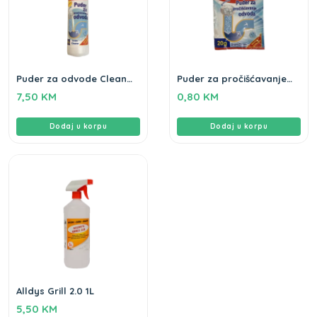
Puder za odvode Clean
Puder za pročišćavanje
Home 600gr
odvoda Clean home 20g
7,50
KM
0,80
KM
Dodaj u korpu
Dodaj u korpu
Alldys Grill 2.0 1L
5,50
KM