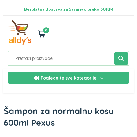
Radimo na ažuriranju proizvoda!
Besplatna dostava za Sarajevo preko 50 KM
Nalazimo se na adresi Stupska 21b, Ilidža 71210
0
Pogledajte sve kategorije
Šampon za normalnu kosu
600ml Pexus