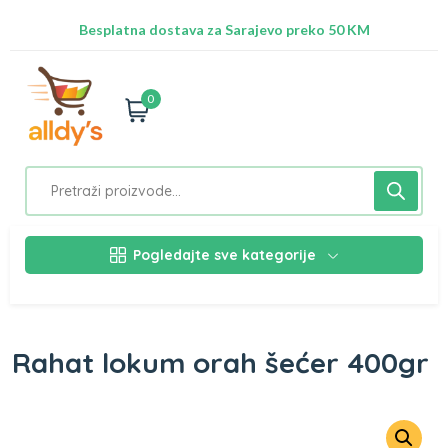
Radimo na ažuriranju proizvoda!
Besplatna dostava za Sarajevo preko 50 KM
Nalazimo se na adresi Stupska 21b, Ilidža 71210
0
Pogledajte sve kategorije
Rahat lokum orah šećer 400gr