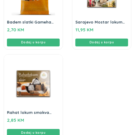
Badem slatki Gameha
Sarajevo Mostar lokum
100g
Gameha 570g
2,70
KM
11,95
KM
Dodaj u korpu
Dodaj u korpu
Rahat lokum smokva
šljiva Gameha 250g
2,85
KM
Dodaj u korpu