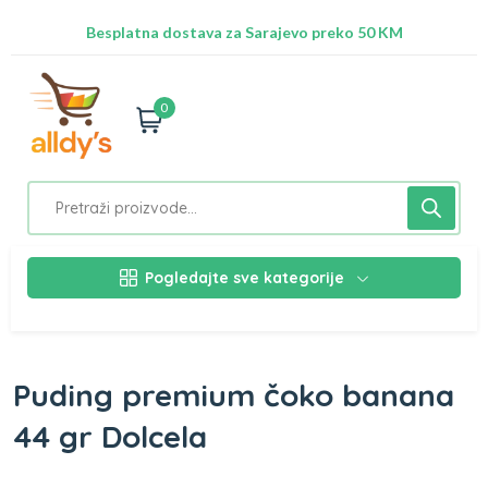
Radimo na ažuriranju proizvoda!
Besplatna dostava za Sarajevo preko 50 KM
Nalazimo se na adresi Stupska 21b, Ilidža 71210
0
Pogledajte sve kategorije
Puding premium čoko banana
44 gr Dolcela