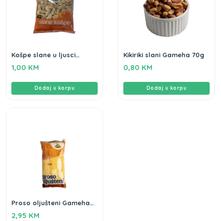
Košpe slane u ljusci
Kikiriki slani Gameha 70g
Gameha 70g
1,00
KM
0,80
KM
Dodaj u korpu
Dodaj u korpu
Proso oljušteni Gameha
500g
2,95
KM