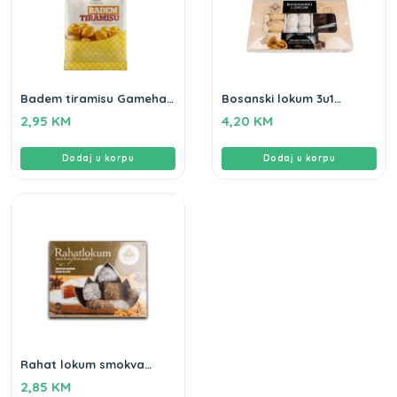
Badem tiramisu Gameha
Bosanski lokum 3u1
100g
Gameha 250gr
2,95
KM
4,20
KM
Dodaj u korpu
Dodaj u korpu
Rahat lokum smokva
šljiva Gameha 250g
2,85
KM