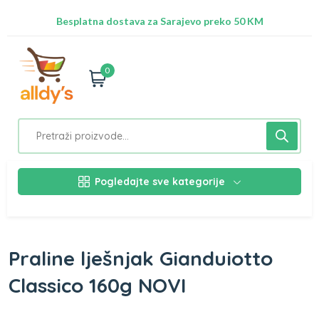
Radimo na ažuriranju proizvoda!
Besplatna dostava za Sarajevo preko 50 KM
Nalazimo se na adresi Stupska 21b, Ilidža 71210
0
Pogledajte sve kategorije
Praline lješnjak Gianduiotto
Classico 160g NOVI