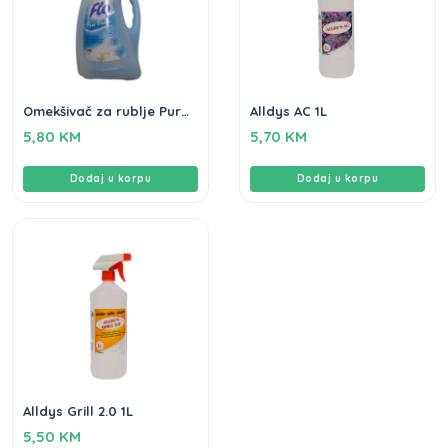
Omekšivač za rublje Pure
Alldys AC 1L
Breeze Flo 2L
5,80
KM
5,70
KM
Dodaj u korpu
Dodaj u korpu
Alldys Grill 2.0 1L
5,50
KM