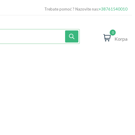
Trebate pomoć ? Nazovite nas:
+38761540010
0
Korpa