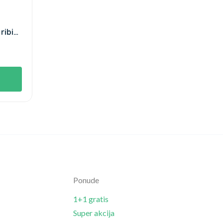
ribiz
Ponude
1+1 gratis
Super akcija