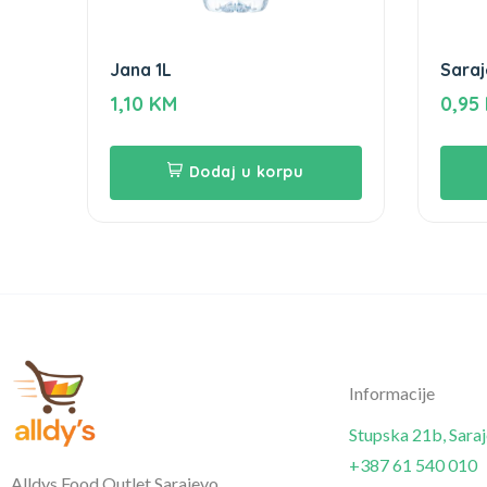
Jana 1L
Saraj
1,10
KM
0,95
Dodaj u korpu
Informacije
Stupska 21b, Sara
+387 61 540 010
Alldys Food Outlet Sarajevo