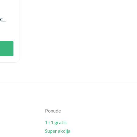
 C
L
Ponude
1+1 gratis
Super akcija