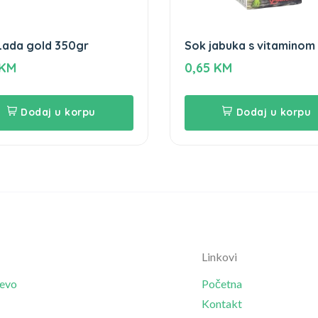
Lada gold 350gr
Sok jabuka s vitaminom
Nektar + kalcij Vindi 0,2
KM
0,65
KM
Dodaj u korpu
Dodaj u korpu
Linkovi
jevo
Početna
Kontakt