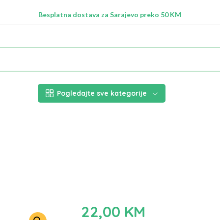
Radimo na ažuriranju proizvoda!
Besplatna dostava za Sarajevo preko 50 KM
Nalazimo se na adresi Stupska 21b, Ilidža 71210
Pogledajte sve kategorije
22,00
KM