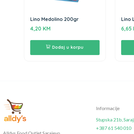
Lino Medolino 200gr
Lino 
4,20
KM
6,65
Dodaj u korpu
Informacije
Stupska 21b, Sara
+387 61 540 010
Alldys Food Outlet Sarajevo