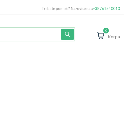
Trebate pomoć ? Nazovite nas:
+38761540010
0
Korpa