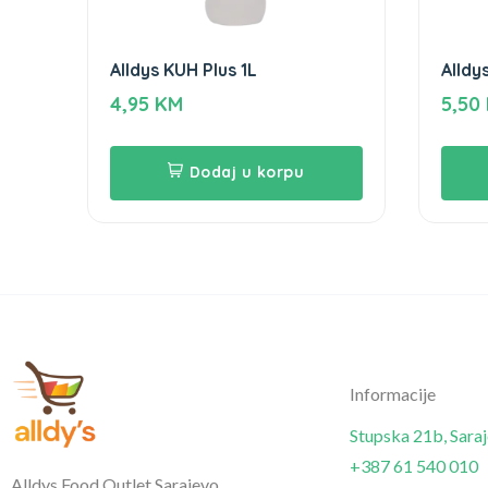
Alldys KUH Plus 1L
Alldys
4,95
KM
5,50
Dodaj u korpu
Informacije
Stupska 21b, Sara
+387 61 540 010
Alldys Food Outlet Sarajevo