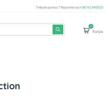
Trebate pomoć ? Nazovite nas:
+38761540010
0
Korpa
ction