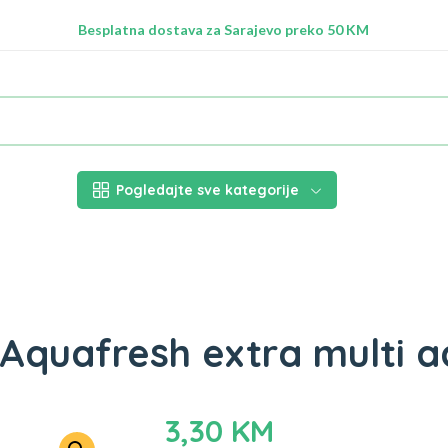
Radimo na ažuriranju proizvoda!
Besplatna dostava za Sarajevo preko 50 KM
Nalazimo se na adresi Stupska 21b, Ilidža 71210
Pogledajte sve kategorije
Aquafresh extra multi a
3,30
KM