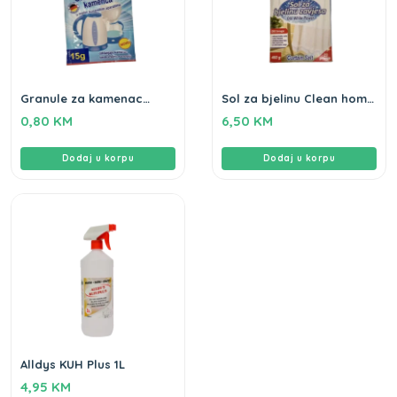
Granule za kamenac
Sol za bjelinu Clean home
Clean home 15gr
460gr
0,80
KM
6,50
KM
Dodaj u korpu
Dodaj u korpu
Alldys KUH Plus 1L
4,95
KM