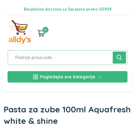
Radimo na ažuriranju proizvoda!
Besplatna dostava za Sarajevo preko 50 KM
Nalazimo se na adresi Stupska 21b, Ilidža 71210
0
Pogledajte sve kategorije
Pasta za zube 100ml Aquafresh
white & shine