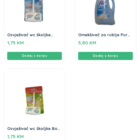
Osvježivač wc školjke
Omekšivač za rublje Pure
Ocean Clean home
Breeze Flo 2L
1,75
KM
5,80
KM
Dodaj u korpu
Dodaj u korpu
Osvježivač wc školjke Bor
Clean home
1,75
KM