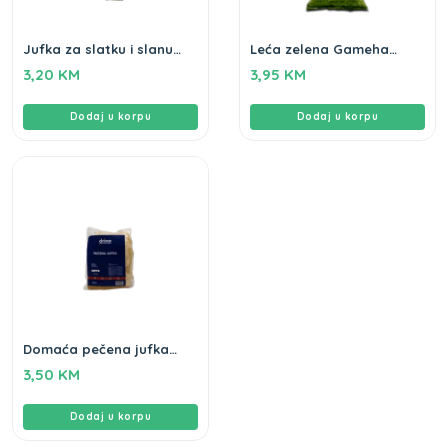
Jufka za slatku i slanu
Leća zelena Gameha
pitu Drina 500gr
500gr
3,20
KM
3,95
KM
Dodaj u korpu
Dodaj u korpu
Domaća pečena jufka
Drina 400gr
3,50
KM
Dodaj u korpu