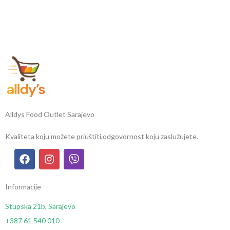
Alldys Food Outlet Sarajevo
Kvaliteta koju možete priuštiti,
odgovornost koju zaslužujete.
Informacije
Stupska 21b, Sarajevo
+387 61 540 010