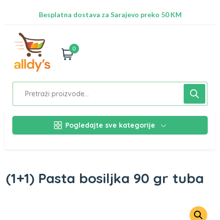
Radimo na ažuriranju proizvoda!
Besplatna dostava za Sarajevo preko 50 KM
Nalazimo se na adresi Stupska 21b, Ilidža 71210
0
Pogledajte sve kategorije
(1+1) Pasta bosiljka 90 gr tuba