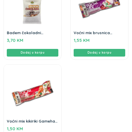
Badem čokoladni
Voćni mix brusnica
Gameha 100gr
Gameha 80g
3,70
KM
1,55
KM
Dodaj u korpu
Dodaj u korpu
Voćni mix kikiriki Gameha
80g
1,50
KM