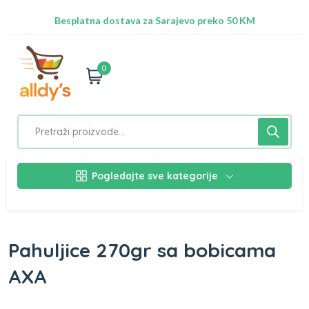
Radimo na ažuriranju proizvoda!
Besplatna dostava za Sarajevo preko 50 KM
Nalazimo se na adresi Stupska 21b, Ilidža 71210
0
Pogledajte sve kategorije
Pahuljice 270gr sa bobicama
AXA