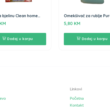
a bjelinu Clean home
Omekšivač za rublje Pur
r
Nature Flo 2L
KM
5,80
KM
Dodaj u korpu
Dodaj u korpu
Linkovi
jevo
Početna
Kontakt