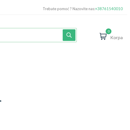
Trebate pomoć ? Nazovite nas:
+38761540010
0
Korpa
r