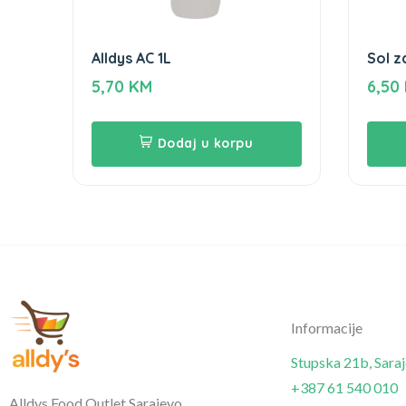
Alldys AC 1L
Sol z
460g
5,70
KM
6,50
Dodaj u korpu
Informacije
Stupska 21b, Sara
+387 61 540 010
Alldys Food Outlet Sarajevo