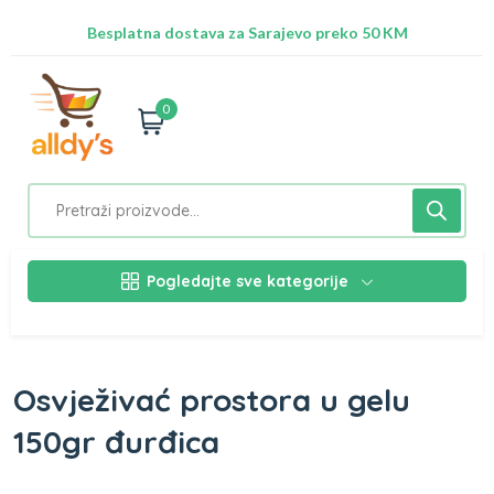
Radimo na ažuriranju proizvoda!
Besplatna dostava za Sarajevo preko 50 KM
Nalazimo se na adresi Stupska 21b, Ilidža 71210
0
Pogledajte sve kategorije
Osvježivać prostora u gelu
150gr đurđica