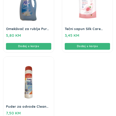
Omekšivač za rublje Pure
Tečni sapun Silk Care
Breeze Flo 2L
Flomie 900ml
5,80
KM
3,45
KM
Dodaj u korpu
Dodaj u korpu
Puder za odvode Clean
Home 600gr
7,50
KM